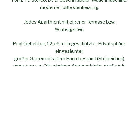
Föhn, TV, Stereo, DVD, Geschirrspüler, Waschmaschine,
moderne Fußbodenheizung.
Jedes Apartment mit eigener Terrasse bzw.
Wintergarten.
Pool (beheizbar, 12 x 6 m) in geschützter Privatsphäre;
eingezäunter,
großer Garten mit altem Baumbestand (Steineichen),
umgeben von Olivenhainen. Sommerküche großzügig
möbliert
mit gemauertem Grillplatz im Baumschatten.
Boccia – Bahn, Trampolin, Schaukel und Sandkasten.
Bequem erreichbar, 15 Min von der Schnellstraße Fi-Pi-
Li,
in strategisch optimaler Lage zu Florenz, Pisa, Siena,
Lucca, Vinci, etc.